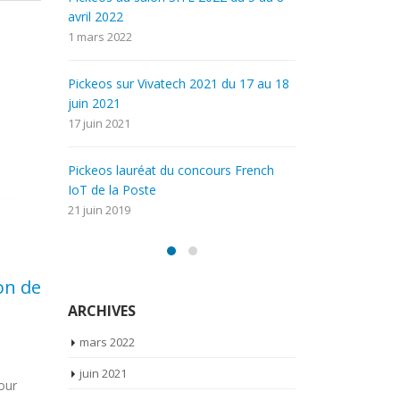
avril 2022
1 avril 2019
1 mars 2022
Kit ASSISTBEGIN
 au 18
Pickeos sur 
1 avril 2019
juin 2021
17 juin 2021
Put to Light
18 mars 2019
ench
Pickeos laur
IoT de la Pos
21 juin 2019
ARCHIVES
mars 2022
Pickeos, lauréat des
Pic
17
21
prix de l’innovation
201
juin 2021
e vos
Mar
Fév
SITL 2017.
mar
 multi-
juin 2019
Merci à tous les visiteurs du méga
SITL – PARI
avril 2019
 en
démonstrateur. Grâce à leurs votes,
HALL 1 // Pic