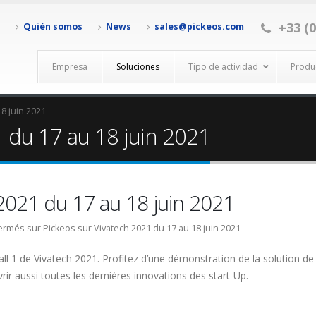
+33 (0
Quién somos
News
sales@pickeos.com
Empresa
Soluciones
Tipo de actividad
Produ
8 juin 2021
1 du 17 au 18 juin 2021
2021 du 17 au 18 juin 2021
ermés
sur Pickeos sur Vivatech 2021 du 17 au 18 juin 2021
all 1 de Vivatech 2021. Profitez d’une démonstration de la solution de
rir aussi toutes les dernières innovations des start-Up.
ARIOT ECO
Pickeos au salon SITL 2022 du 5