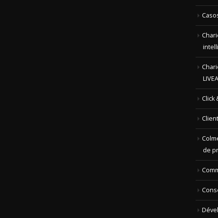
Chari
intel
Chari
LIVE
Click
Clien
Colme
de p
Com
Conse
Déve
El co
El co