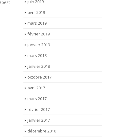
notre solution a reçu le prix de la...
Semaine de l’
mars 2019
lire la suite
lire la suite
février 2019
janvier 2019
mars 2018
janvier 2018
octobre 2017
avril 2017
mars 2017
février 2017
janvier 2017
décembre 2016
novembre 2016