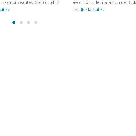
chariot multi-commandes avec
couru le marathon de Budapest
guidage lumineux. Système...
e la suite
lire la suite