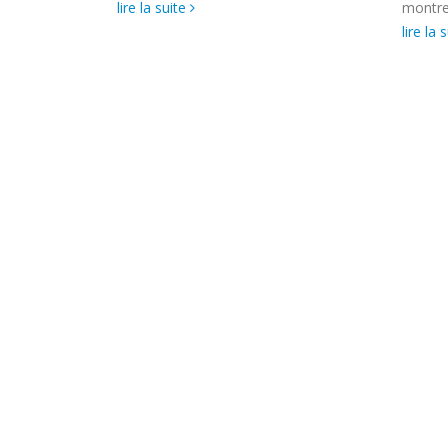
montrer les nouveautés Go-to-Light !
avoir 
lire la suite
ce...
lir