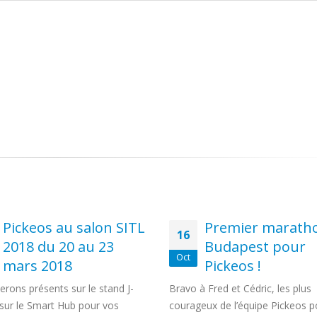
avril 2022
2019
1 mars 2022
SISTBEGIN
Pickeos sur Vivatech 2021 du 17
2019
juin 2021
17 juin 2021
Light
s 2019
Pickeos lauréat du concours Fr
IoT de la Poste
21 juin 2019
Premier marathon de
Kit CHARIOT ECO
01
Budapest pour
Transformez vous-mêm
Avr
Pickeos !
chariots. Kit chariot ECO
commande pour transformer
 Fred et Cédric, les plus
simplement un chariot standard
eux de l’équipe Pickeos pour