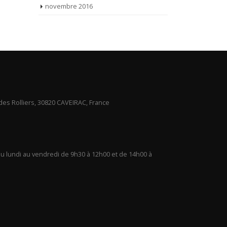
des Rolliers, 30820 CAVEIRAC, France
u lundi au vendredi de 9h30 à 12h00 et de 14h00 à