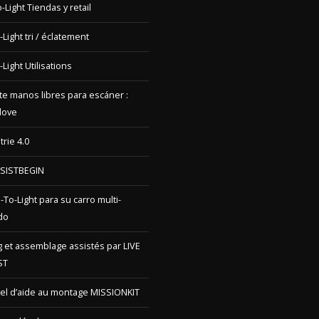
-Light Utilisations
e manos libres para escáner :
love
trie 4.0
SSISTBEGIN
o-To-Light para su carro multi-
do
ng et assemblage assistés par LIVE
ST
iel d’aide au montage MISSIONKIT
ons légales
Compte