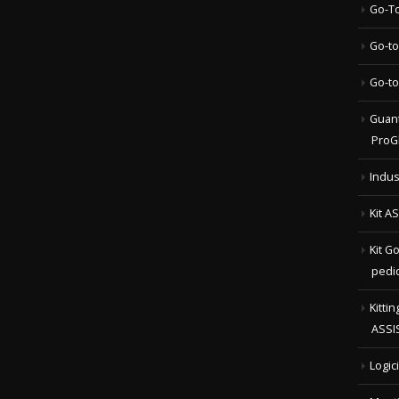
Go-to
Guant
ProG
Indus
Kit A
Kit G
pedi
Kitti
ASSI
Logic
Menti
Mon 