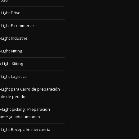
-Light E-commerce
-Light Industrie
Light Kitting
-Light Kitting
-Light Logística
-Light para Carro de preparación
iple de pedidos
-Light picking : Preparación
ante guiado luminoso
-Light Recepción mercancía
-Light Tiendas y retail
-Light tri / éclatement