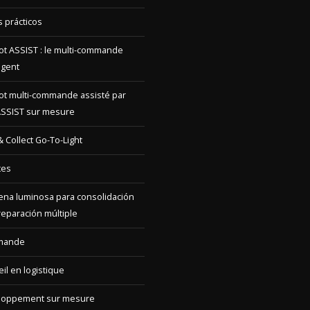
ot ASSIST : le multi-commande
ligent
ot multi-commande assisté par
ASSIST sur mesure
 & Collect Go-To-Light
tes
na luminosa para consolidación
reparación múltiple
mande
il en logistique
loppement sur mesure
ncepto Go-to-Light
njunto de software Go-to-Light