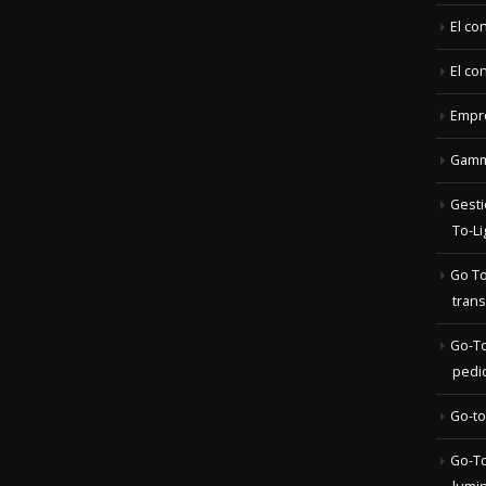
Empr
Gamme
Gesti
To-Li
Go To
trans
Go-To
pedi
Go-to
Go-To
lumi
Go-to