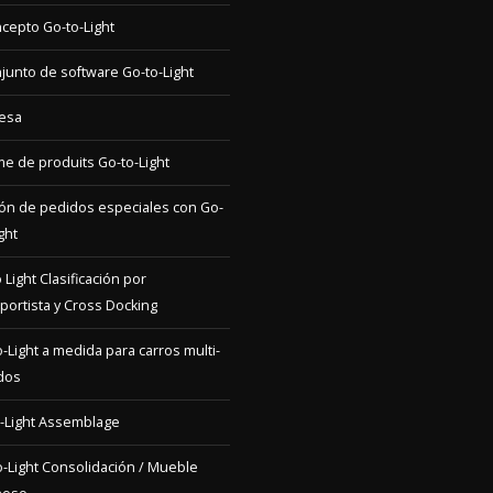
esa
 de produits Go-to-Light
ón de pedidos especiales con Go-
ght
 Light Clasificación por
portista y Cross Docking
-Light a medida para carros multi-
dos
-Light Assemblage
-Light Consolidación / Mueble
noso
-Light Drive