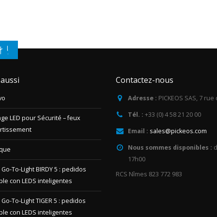
t !
 aussi
Contactez-nous
vo
Adresse :
PICKEOS SAS, 7 rue 
Tél. :
+33 (0) 4 58 21 20 00
age LED pour Sécurité – feux
ertissement
Email :
sales@pickeos.com
Nous sommes disponibles :
d
ique
17h00
 Go-To-Light BIRDY 5 : pedidos
RCS Nîmes 823 772 983
ple con LEDS inteligentes
 Go-To-Light TIGER 5 : pedidos
ple con LEDS inteligentes
 prácticos