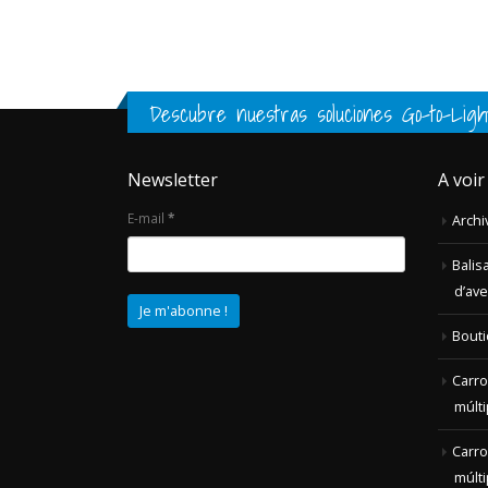
Descubre nuestras soluciones Go-to-Ligh
Newsletter
A voir
E-mail
*
Archi
Balis
d’av
Bout
Carro
múlti
Carro
múlti
Casos