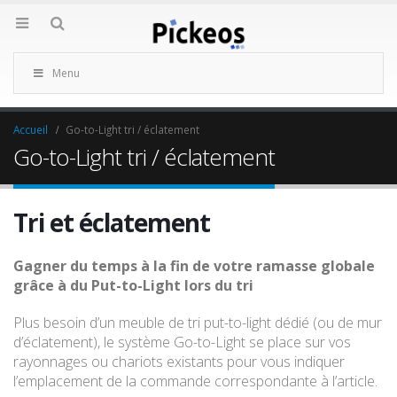
Menu
Accueil
Go-to-Light tri / éclatement
Go-to-Light tri / éclatement
Tri et éclatement
Gagner du temps à la fin de votre ramasse globale
grâce à du Put-to-Light lors du tri
Plus besoin d’un meuble de tri put-to-light dédié (ou de mur
d’éclatement), le système Go-to-Light se place sur vos
rayonnages ou chariots existants pour vous indiquer
l’emplacement de la commande correspondante à l’article.