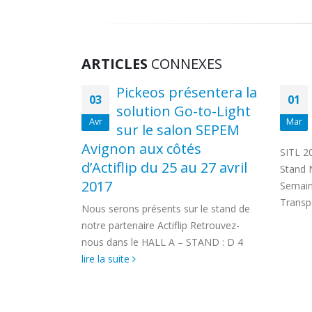
ARTICLES
CONNEXES
entera la
Pickeos au salon SITL
01
20
to-Light
2022 du 5 au 8 avril
Mar
Fév
 SEPEM
2022
s
de P
SITL 2022 – Paris Nord Villepinte –
 27 avril
2017
Stand N094 Pickeos sera présent à la
Semaine de l’Innovation pour le
Venez 
Transport...
lire la suite
de gui
 le stand de
démon
Retrouvez-
TAND : D 4
Descubre nuestras soluciones Go-to-Ligh