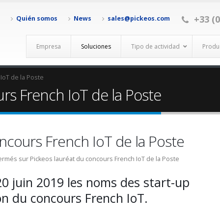
+33 (0
Quién somos
News
sales@pickeos.com
Empresa
Soluciones
Tipo de actividad
Produ
IoT de la Poste
rs French IoT de la Poste
oncours French IoT de la Poste
ermés
sur Pickeos lauréat du concours French IoT de la Poste
 20 juin 2019 les noms des start-up
ion du concours French IoT.
ARIOT ECO
Pickeos au salon SITL 2022 du 5