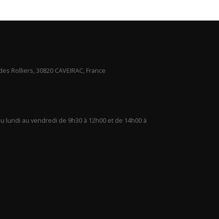
des Rolliers, 30820 CAVEIRAC, France
u lundi au vendredi de 9h30 à 12h00 et de 14h00 à