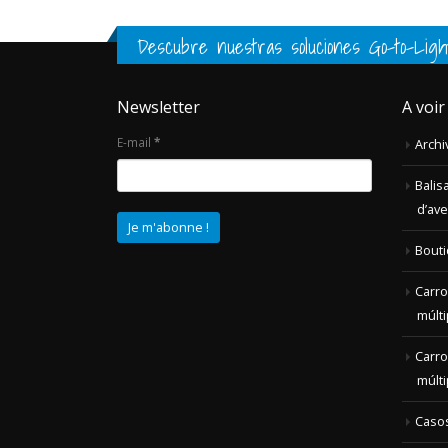
Newsletter
A voir
E-mail
*
Archi
Balis
d’av
Bout
Carro
múlti
Carro
múlti
Casos
Chari
intel