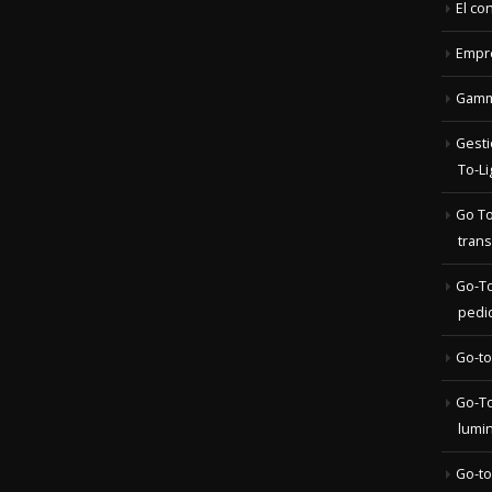
Gamme
Gesti
To-Li
Go To
trans
Go-To
pedi
Go-to
Go-To
lumi
Go-to
Go-to