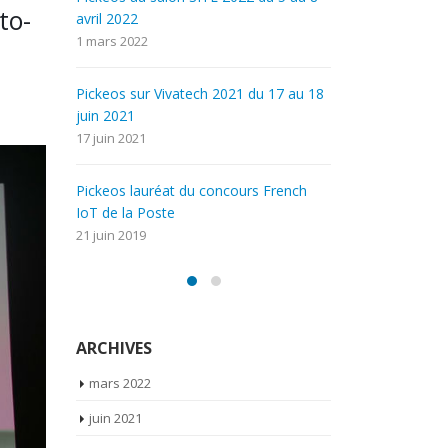
to-
avril 2022
1 avril 2019
1 mars 2022
Kit ASSISTBEGIN
 au 18
Pickeos sur 
1 avril 2019
juin 2021
17 juin 2021
Put to Light
18 mars 2019
ench
Pickeos laur
IoT de la Pos
21 juin 2019
ARCHIVES
mars 2022
juin 2021
juin 2019
avril 2019