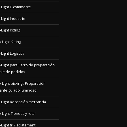
-Light Industrie
Light Kitting
-Light Kitting
-Light Logística
-Light para Carro de preparación
iple de pedidos
-Light picking : Preparación
ante guiado luminoso
-Light Recepción mercancía
-Light Tiendas y retail
-Light tri / éclatement
-Light Utilisations