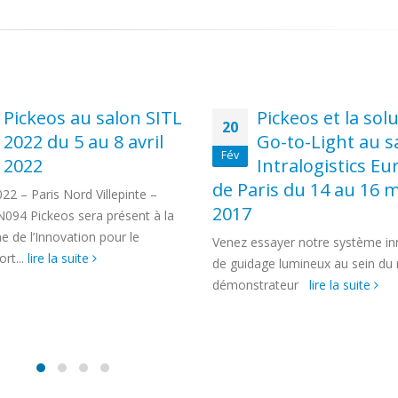
Pickeos et la solution
Premier marath
16
Go-to-Light au salon
Budapest pour
Oct
Intralogistics Europe
Pickeos !
aris du 14 au 16 mars
Bravo à Fred et Cédric, les plus
courageux de l’équipe Pickeos p
avoir couru le marathon de Bud
essayer notre système innovant
ce...
lire la suite
dage lumineux au sein du méga
strateur
lire la suite
t !