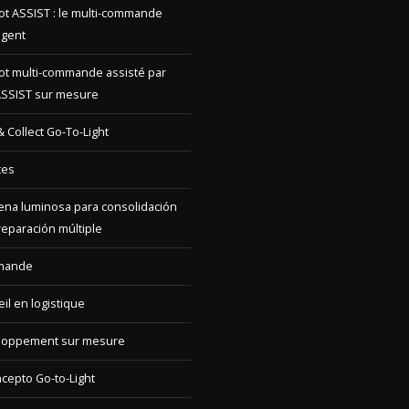
ot multi-commande assisté par
ASSIST sur mesure
 & Collect Go-To-Light
tes
na luminosa para consolidación
reparación múltiple
mande
il en logistique
loppement sur mesure
ncepto Go-to-Light
njunto de software Go-to-Light
esa