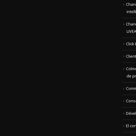
Chari
LIVE
Click
Clien
Colme
de p
Com
Conse
Déve
El co
El co
Empr