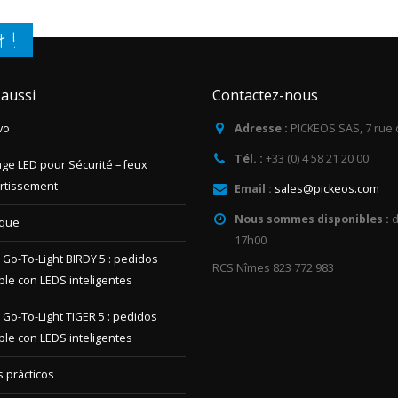
 aussi
Contactez-nous
vo
Adresse :
PICKEOS SAS, 7 rue 
Tél. :
+33 (0) 4 58 21 20 00
age LED pour Sécurité – feux
ertissement
Email :
sales@pickeos.com
Nous sommes disponibles :
d
ique
17h00
 Go-To-Light BIRDY 5 : pedidos
RCS Nîmes 823 772 983
ple con LEDS inteligentes
 Go-To-Light TIGER 5 : pedidos
ple con LEDS inteligentes
 prácticos
ot ASSIST : le multi-commande
ligent