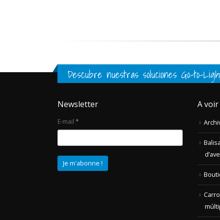
Descubre nuestras soluciones Go-to-Ligh
Newsletter
A voir
E-mail
*
Archi
Balis
d’av
Bout
Carro
múlti