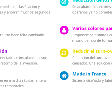
Reducción de los 
 pedidos, clasificación y
Se acabaron los errores e
ntes y ahorran muchos segundos
operarios ya no cometen 
Varios colores pa
ente. No hace falta cambiarlo
Proponemos distintos co
mismo tiempo de forma in
sión
Reducir el turn-o
nectados e instalaciones son
Reducción del turn-over 
retorno de la inversión.
cansado). Una solución 
Made in France
onen en marcha rápidamente a
Sistema diseñado y fabr
res temporales.