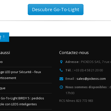
Descubre Go-To-Light
t !
 aussi
Contactez-nous
vo
Adresse :
PICKEOS SAS, 7 rue 
Tél. :
+33 (0) 4 58 21 20 00
age LED pour Sécurité – feux
ertissement
Email :
sales@pickeos.com
Nous sommes disponibles :
d
ique
17h00
 Go-To-Light BIRDY 5 : pedidos
RCS Nîmes 823 772 983
ple con LEDS inteligentes