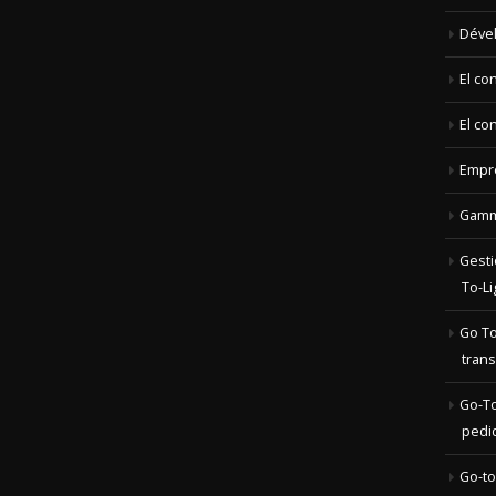
Déve
El co
El co
Empr
Gamme
Gesti
To-Li
Go To
trans
Go-To
pedi
Go-to