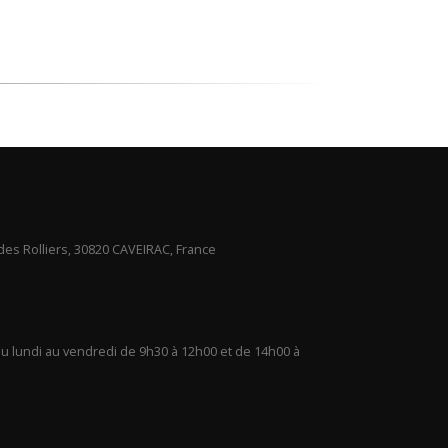
des Rolliers, 30820 CAVEIRAC, France
u lundi au vendredi de 9h30 à 12h00 et de 14h00 à