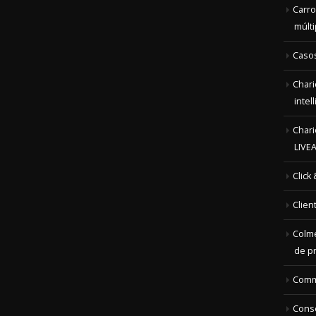
Carro
múlti
Casos
Chari
intel
Chari
LIVE
Click
Clien
Colme
de p
Com
Conse