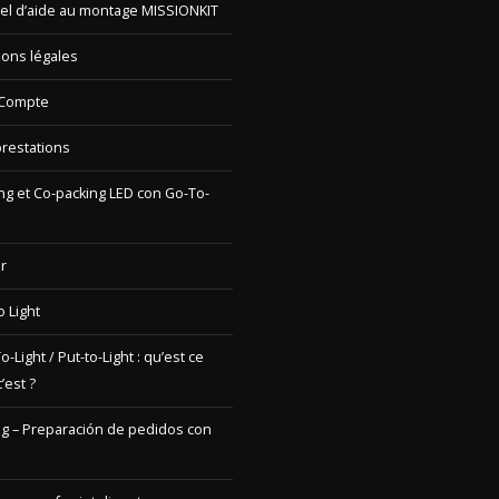
iel d’aide au montage MISSIONKIT
ons légales
Compte
restations
ng et Co-packing LED con Go-To-
r
o Light
o-Light / Put-to-Light : qu’est ce
’est ?
ng – Preparación de pedidos con