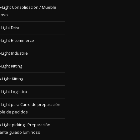
-Light Consolidación / Mueble
noso
-Light Drive
-Light E-commerce
-Light Industrie
Light Kitting
-Light Kitting
-Light Logística
-Light para Carro de preparación
iple de pedidos
-Light picking : Preparación
ante guiado luminoso