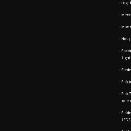
Logic
Menti
Mon 
Nos p
Packi
Light
Panie
Pick t
Pick-T
que c
Picki
LEDS