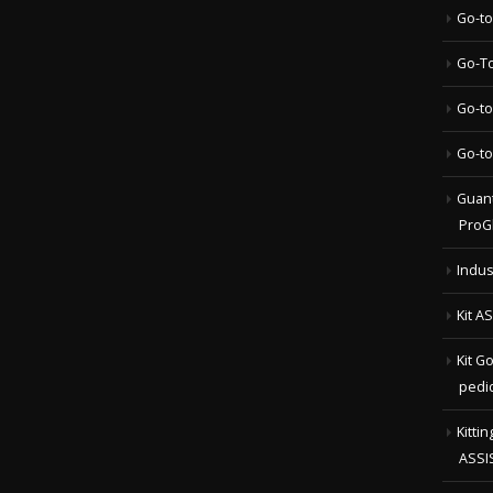
Go-to
Go-To
Go-to
Go-to
Guant
ProG
Indus
Kit A
Kit G
pedi
Kitti
ASSI