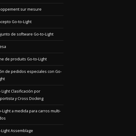
loppement sur mesure
ncepto Go-to-Light
njunto de software Go-to-Light
esa
 de produits Go-to-Light
ón de pedidos especiales con Go-
ght
 Light Clasificación por
portista y Cross Docking
-Light a medida para carros multi-
dos
-Light Assemblage