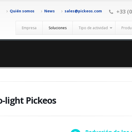
+33 (0
Quién somos
News
sales@pickeos.com
Empresa
Soluciones
Tipo de actividad
Produ
o-light Pickeos