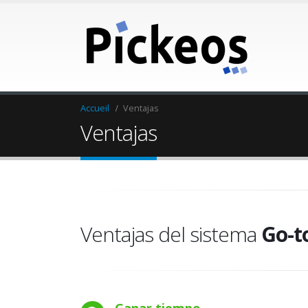
de
Productos
Referencias
Contacto
dad
Accueil
Ventajas
Ventajas
Ventajas del sistema
Go-t