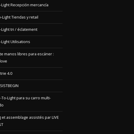
-Light Recepción mercancía
-Light Tiendas y retail
-Light tri / éclatement
-Light Utilisations
e manos libres para escáner :
love
trie 4.0
SSISTBEGIN
o-To-Light para su carro multi-
do
ng et assemblage assistés par LIVE
ST