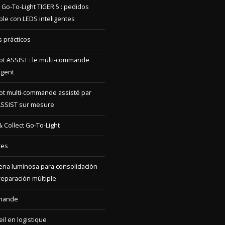
 Go-To-Light TIGER 5 : pedidos
ple con LEDS inteligentes
 prácticos
ot ASSIST : le multi-commande
ligent
ot multi-commande assisté par
ASSIST sur mesure
 & Collect Go-To-Light
tes
na luminosa para consolidación
reparación múltiple
mande
il en logistique